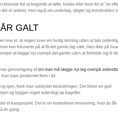
 klassisk fejl at begynde at løfte, banke eller bore for at “se efte
 der er asbest, men også om undertag, lægter og konstruktion s
GÅR GALT
en ene er, at nogen lover en hurtig løsning uden at tale ordentlig
 man kun fokuserer på at få det gamle tag væk, men ikke på hva
ervejer at lægge nyt ovenpå det gamle uden at forholde sig til de
 denne gennemgang af
om man må lægge nyt tag ovenpå asbestt
 man bare problemet frem i tid.
ing igen, fordi man udskyder beslutningen. Det bliver en god
 vejen og bygger noget ordentligt op bagefter.
kke et kaosprojekt. Det er en kontrolleret renovering, hvor du får 
på én gang.