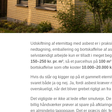
Udskiftning af eternittag med asbest er i praks
nedtagning, emballering og bortskaffelse af a
selvstændigt arbejde kun er tilladt i meget be
150–250 kr. pr. m²
, så et parcelhus på
100 m²
bortskaffelse som ofte koster
10.000–20.000 k
Hvis du står og kigger op på et gammelt eternit
svaret både ja og nej. Ja, fordi asbest kræver 
overskueligt, når det bliver grebet rigtigt an fra 
Det vigtigste er ikke at lede efter smutveje. De
billig håndværker prøver at spare på afklarin
en almindelig tagopgave. Det er præcis dér, fe