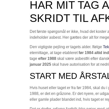
HAR MIT TAG 
SKRIDT TIL A
Det første spørgsmål er ikke, hvad det koster a
indeholder asbest. Her gættes der alt for mege
Den vigtigste pejling er tagets alder. Ifølge
Tek
eternittage, at tage etableret
før 1984 altid i
tage
efter 1988
skal være asbestfri efter dan
januar 2025
skal have autorisation for at nedr
START MED ÅRSTAL
Hvis huset eller taget er fra før 1984, skal du i
1988, er det en gråzone. Er det nyere, er udga
eller gamle plader blandet ind, hvis taget er r
Det er derfor, erfarne fagfolk ikke nøjes med a