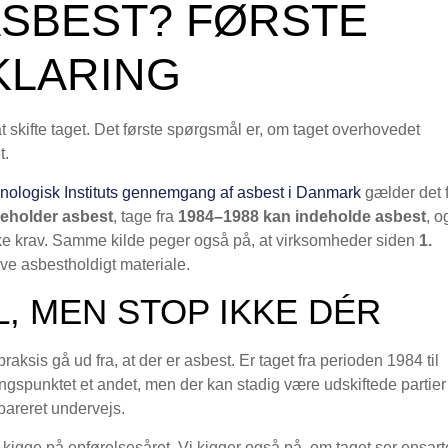
ASBEST? FØRSTE
FKLARING
t skifte taget. Det første spørgsmål er, om taget overhovedet
t.
nologisk Instituts gennemgang af asbest i Danmark
gælder det 
ndeholder asbest
, tage fra
1984–1988 kan indeholde asbest
, o
ske krav. Samme kilde peger også på, at virksomheder siden
1.
ive asbestholdigt materiale.
, MEN STOP IKKE DÉR
 praksis gå ud fra, at der er asbest. Er taget fra perioden 1984 til
ngspunktet et andet, men der kan stadig være udskiftede partier
epareret undervejs.
t kigge på opførelsesåret. Vi kigger også på, om taget ser ensart