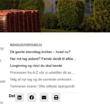
INDHOLDSFORTEGNELSE
ens
Dit gamle eternittag knirker – hvad nu?
Har mit tag asbest? Første skridt til afklaring
s
Lovgivning og risici du skal kende
Processen fra A-Z når vi udskifter dit asbesttag
Valg af nyt tag og de samlede omkostninger
iver
Tømreren svarer: Ofte stillede spørgsmål
Del
om