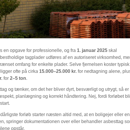
is en opgave for professionelle, og fra
1. januar 2025
skal
sbestholdige tagplader udføres af en autoriseret virksomhed, m
grænset omfang for enkelte plader. Selve fjernelsen koster typisk
ligger ofte på cirka
15.000–25.000 kr.
for nedtagning alene, plu
r.
for
2–5 ton
.
tag og tænker, om det her bliver dyrt, besværligt og utrygt, så er
respekt, planlægning og korrekt håndtering. Nej, fordi forløbet bl
start.
 dårligste forløb starter næsten altid med, at en boligejer eller en
gen, springer dokumentationen over eller behandler asbesttag s
jlene opstår.