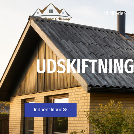
Vi tilbyder
UDSKIFTNING
Indhent tilbud