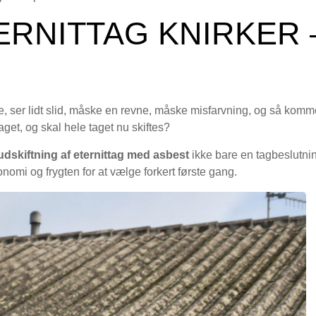
ERNITTAG KNIRKER 
e, ser lidt slid, måske en revne, måske misfarvning, og så komm
get, og skal hele taget nu skiftes?
udskiftning af eternittag med asbest
ikke bare en tagbeslutni
nomi og frygten for at vælge forkert første gang.