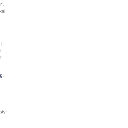
r”.
kal
t
d
t
ag
.
styr