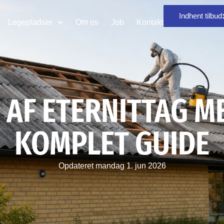
Indhent tilbud
Legepladser
Om os
Job
Kontakt
 AF ETERNITTAG ME
KOMPLET GUIDE
Opdateret
mandag 1. jun 2026