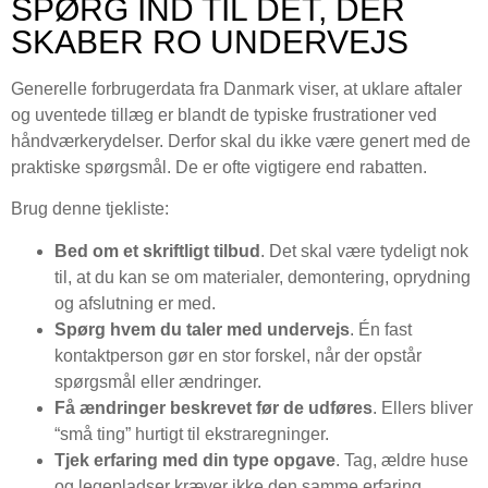
SPØRG IND TIL DET, DER
SKABER RO UNDERVEJS
Generelle forbrugerdata fra Danmark viser, at uklare aftaler
og uventede tillæg er blandt de typiske frustrationer ved
håndværkerydelser. Derfor skal du ikke være genert med de
praktiske spørgsmål. De er ofte vigtigere end rabatten.
Brug denne tjekliste:
Bed om et skriftligt tilbud
. Det skal være tydeligt nok
til, at du kan se om materialer, demontering, oprydning
og afslutning er med.
Spørg hvem du taler med undervejs
. Én fast
kontaktperson gør en stor forskel, når der opstår
spørgsmål eller ændringer.
Få ændringer beskrevet før de udføres
. Ellers bliver
“små ting” hurtigt til ekstraregninger.
Tjek erfaring med din type opgave
. Tag, ældre huse
og legepladser kræver ikke den samme erfaring.