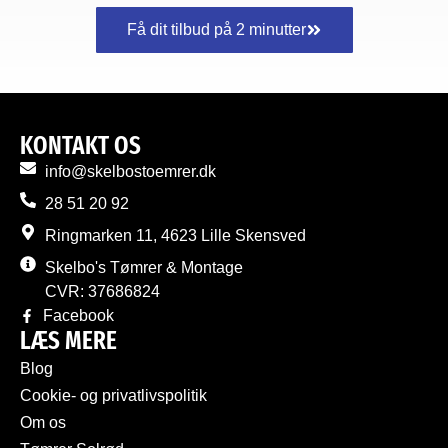
Få dit tilbud på 2 minutter
KONTAKT OS
info@skelbostoemrer.dk
28 51 20 92
Ringmarken 11, 4623 Lille Skensved
Skelbo's Tømrer & Montage
CVR: 37686824
Facebook
LÆS MERE
Blog
Cookie- og privatlivspolitik
Om os