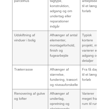
parcelhus
tagtype,
arbejdsdage
konstruktion,
til et længere
adgang og om
forløb
undertag eller
reparationer
indgår
Udskiftning af
Afhænger af antal
Typisk
vinduer i bolig
elementer,
kortere
montageforhold,
projekt, men
finish og
varierer efter
fugearbejde
adgang og
detaljer
Træterrasse
Afhænger af
Fra få dage
størrelse,
til et længere
fundering, træsort
forløb
og niveauforskelle
Renovering af gulve
Afhænger af
Varierer
og lofter
underlag,
meget fra
opretning og
rum til rum
eksisterende