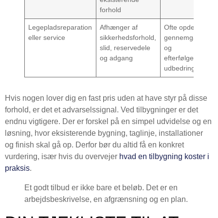
forhold
Legepladsreparation
Afhænger af
Ofte opdelt i
eller service
sikkerhedsforhold,
gennemgang
slid, reservedele
og
og adgang
efterfølgende
udbedring
Hvis nogen lover dig en fast pris uden at have styr på disse
forhold, er det et advarselssignal. Ved tilbygninger er det
endnu vigtigere. Der er forskel på en simpel udvidelse og en
løsning, hvor eksisterende bygning, taglinje, installationer
og finish skal gå op. Derfor bør du altid få en konkret
vurdering, især hvis du overvejer
hvad en tilbygning koster i
praksis
.
Et godt tilbud er ikke bare et beløb. Det er en
arbejdsbeskrivelse, en afgrænsning og en plan.