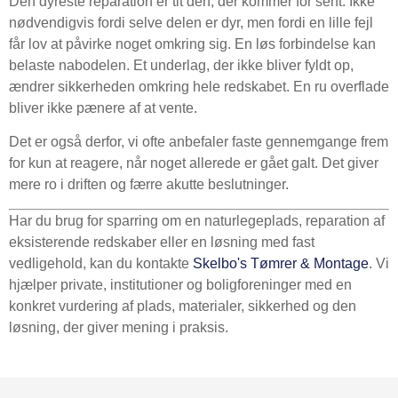
Den dyreste reparation er tit den, der kommer for sent. Ikke
nødvendigvis fordi selve delen er dyr, men fordi en lille fejl
får lov at påvirke noget omkring sig. En løs forbindelse kan
belaste nabodelen. Et underlag, der ikke bliver fyldt op,
ændrer sikkerheden omkring hele redskabet. En ru overflade
bliver ikke pænere af at vente.
Det er også derfor, vi ofte anbefaler faste gennemgange frem
for kun at reagere, når noget allerede er gået galt. Det giver
mere ro i driften og færre akutte beslutninger.
Har du brug for sparring om en naturlegeplads, reparation af
eksisterende redskaber eller en løsning med fast
vedligehold, kan du kontakte
Skelbo's Tømrer & Montage
. Vi
hjælper private, institutioner og boligforeninger med en
konkret vurdering af plads, materialer, sikkerhed og den
løsning, der giver mening i praksis.