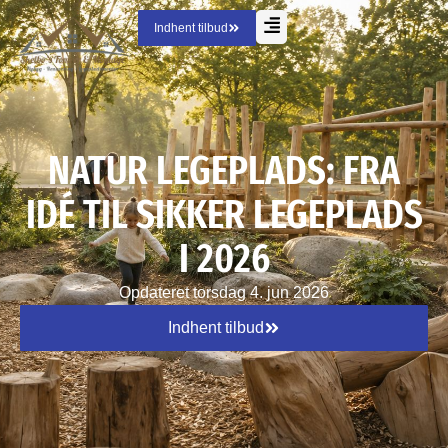
Indhent tilbud
NATUR LEGEPLADS: FRA
IDÉ TIL SIKKER LEGEPLADS
I 2026
Opdateret
torsdag 4. jun 2026
Indhent tilbud