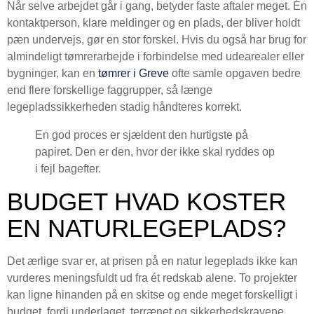
Når selve arbejdet går i gang, betyder faste aftaler meget. Én
kontaktperson, klare meldinger og en plads, der bliver holdt
pæn undervejs, gør en stor forskel. Hvis du også har brug for
almindeligt tømrerarbejde i forbindelse med udearealer eller
bygninger, kan en
tømrer i Greve
ofte samle opgaven bedre
end flere forskellige faggrupper, så længe
legepladssikkerheden stadig håndteres korrekt.
En god proces er sjældent den hurtigste på
papiret. Den er den, hvor der ikke skal ryddes op
i fejl bagefter.
BUDGET HVAD KOSTER
EN NATURLEGEPLADS?
Det ærlige svar er, at prisen på en natur legeplads ikke kan
vurderes meningsfuldt ud fra ét redskab alene. To projekter
kan ligne hinanden på en skitse og ende meget forskelligt i
budget, fordi underlaget, terrænet og sikkerhedskravene