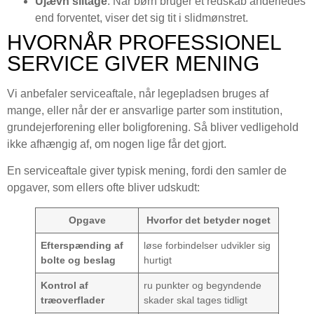
Ujævn slitage
. Når børn bruger et redskab anderledes
end forventet, viser det sig tit i slidmønstret.
HVORNÅR PROFESSIONEL
SERVICE GIVER MENING
Vi anbefaler serviceaftale, når legepladsen bruges af
mange, eller når der er ansvarlige parter som institution,
grundejerforening eller boligforening. Så bliver vedligehold
ikke afhængig af, om nogen lige får det gjort.
En serviceaftale giver typisk mening, fordi den samler de
opgaver, som ellers ofte bliver udskudt:
Opgave
Hvorfor det betyder noget
Efterspænding af
løse forbindelser udvikler sig
bolte og beslag
hurtigt
Kontrol af
ru punkter og begyndende
træoverflader
skader skal tages tidligt