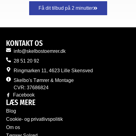
Få dit tilbud på 2 minutter
KONTAKT OS
info@skelbostoemrer.dk
28 51 20 92
Ringmarken 11, 4623 Lille Skensved
Skelbo's Tømrer & Montage
CVR: 37686824
Facebook
LÆS MERE
Blog
Cookie- og privatlivspolitik
Om os
Tømrer Solrød