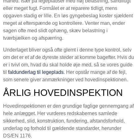
måned. Især på legepladser med høj belastning, sandflugt
eller meget fugt. Formålet er at reparere tidligt, mens
opgaven stadig er lille. En løs gyngebeslag koster sjældent
meget at efterspænde og kontrollere. Venter man, ender
sagen ofte med slidt ophæng, skæv belastning i
tværbjælken og afspærring.
Underlaget bliver også ofte glemt i denne type kontrol, selv
om det er et af de dyreste steder at komme bagefter. Hvis du
er i tvivl om, hvad du skal holde øje med, så se vores guide
til
faldunderlag til legeplads
. Her opstår mange af de fejl,
som senere giver anmærkninger ved hovedinspektionen.
ÅRLIG HOVEDINSPEKTION
Hovedinspektionen er den grundige faglige gennemgang af
hele anlægget. Her vurderes redskabernes samlede
sikkerhed, slid, konstruktion, fundering, afstandsforhold,
underlag og forhold til gældende standarder, herunder
DS/EN 1176.