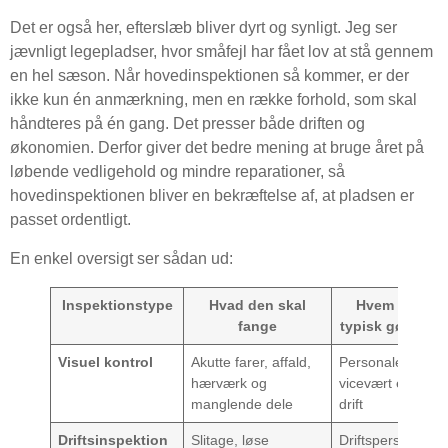
Det er også her, efterslæb bliver dyrt og synligt. Jeg ser
jævnligt legepladser, hvor småfejl har fået lov at stå gennem
en hel sæson. Når hovedinspektionen så kommer, er der
ikke kun én anmærkning, men en række forhold, som skal
håndteres på én gang. Det presser både driften og
økonomien. Derfor giver det bedre mening at bruge året på
løbende vedligehold og mindre reparationer, så
hovedinspektionen bliver en bekræftelse af, at pladsen er
passet ordentligt.
En enkel oversigt ser sådan ud:
Inspektionstype
Hvad den skal
Hvem der
fange
typisk gør det
Visuel kontrol
Akutte farer, affald,
Personale,
hærværk og
vicevært eller
manglende dele
drift
Driftsinspektion
Slitage, løse
Driftspersonale