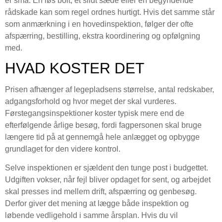
er små. En løs bolt, et slidt sæde eller en begyndende
rådskade kan som regel ordnes hurtigt. Hvis det samme står
som anmærkning i en hovedinspektion, følger der ofte
afspærring, bestilling, ekstra koordinering og opfølgning
med.
HVAD KOSTER DET
Prisen afhænger af legepladsens størrelse, antal redskaber,
adgangsforhold og hvor meget der skal vurderes.
Førstegangsinspektioner koster typisk mere end de
efterfølgende årlige besøg, fordi fagpersonen skal bruge
længere tid på at gennemgå hele anlægget og opbygge
grundlaget for den videre kontrol.
Selve inspektionen er sjældent den tunge post i budgettet.
Udgiften vokser, når fejl bliver opdaget for sent, og arbejdet
skal presses ind mellem drift, afspærring og genbesøg.
Derfor giver det mening at lægge både inspektion og
løbende vedligehold i samme årsplan. Hvis du vil