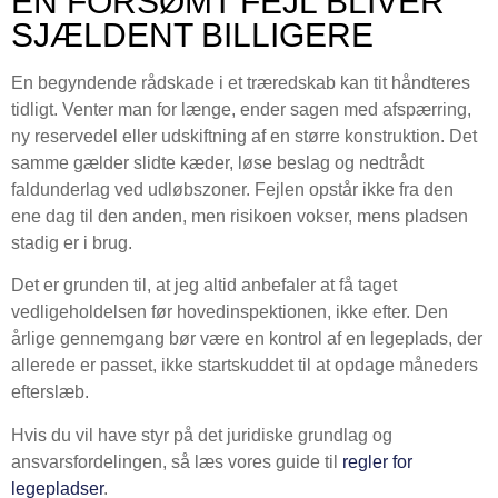
EN FORSØMT FEJL BLIVER
SJÆLDENT BILLIGERE
En begyndende rådskade i et træredskab kan tit håndteres
tidligt. Venter man for længe, ender sagen med afspærring,
ny reservedel eller udskiftning af en større konstruktion. Det
samme gælder slidte kæder, løse beslag og nedtrådt
faldunderlag ved udløbszoner. Fejlen opstår ikke fra den
ene dag til den anden, men risikoen vokser, mens pladsen
stadig er i brug.
Det er grunden til, at jeg altid anbefaler at få taget
vedligeholdelsen før hovedinspektionen, ikke efter. Den
årlige gennemgang bør være en kontrol af en legeplads, der
allerede er passet, ikke startskuddet til at opdage måneders
efterslæb.
Hvis du vil have styr på det juridiske grundlag og
ansvarsfordelingen, så læs vores guide til
regler for
legepladser
.