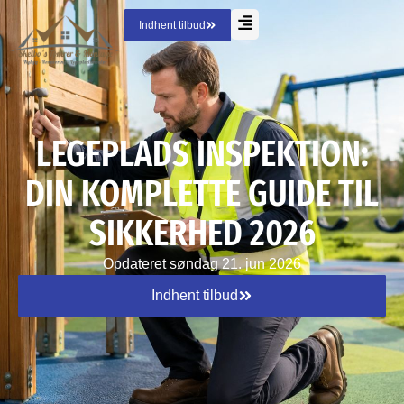
Indhent tilbud
LEGEPLADS INSPEKTION:
DIN KOMPLETTE GUIDE TIL
SIKKERHED 2026
Opdateret
søndag 21. jun 2026
Indhent tilbud