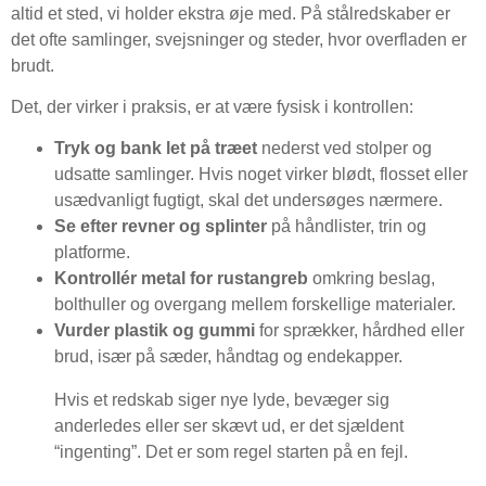
altid et sted, vi holder ekstra øje med. På stålredskaber er
det ofte samlinger, svejsninger og steder, hvor overfladen er
brudt.
Det, der virker i praksis, er at være fysisk i kontrollen:
Tryk og bank let på træet
nederst ved stolper og
udsatte samlinger. Hvis noget virker blødt, flosset eller
usædvanligt fugtigt, skal det undersøges nærmere.
Se efter revner og splinter
på håndlister, trin og
platforme.
Kontrollér metal for rustangreb
omkring beslag,
bolthuller og overgang mellem forskellige materialer.
Vurder plastik og gummi
for sprækker, hårdhed eller
brud, især på sæder, håndtag og endekapper.
Hvis et redskab siger nye lyde, bevæger sig
anderledes eller ser skævt ud, er det sjældent
“ingenting”. Det er som regel starten på en fejl.