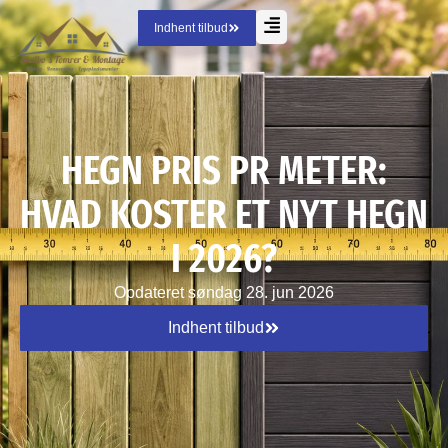
Indhent tilbud
HEGN PRIS PR METER:
HVAD KOSTER ET NYT HEGN
I 2026?
Opdateret
søndag 28. jun 2026
Indhent tilbud