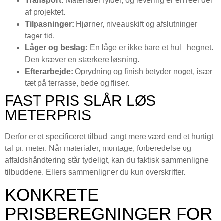
Transport:
Materialer fylder, og levering er en reel del
af projektet.
Tilpasninger:
Hjørner, niveauskift og afslutninger
tager tid.
Låger og beslag:
En låge er ikke bare et hul i hegnet.
Den kræver en stærkere løsning.
Efterarbejde:
Oprydning og finish betyder noget, især
tæt på terrasse, bede og fliser.
FAST PRIS SLÅR LØS
METERPRIS
Derfor er et specificeret tilbud langt mere værd end et hurtigt
tal pr. meter. Når materialer, montage, forberedelse og
affaldshåndtering står tydeligt, kan du faktisk sammenligne
tilbuddene. Ellers sammenligner du kun overskrifter.
KONKRETE
PRISBEREGNINGER FOR