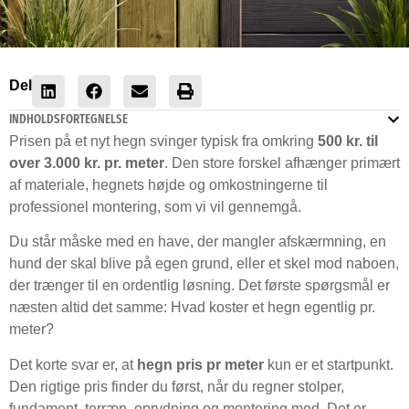
Del
INDHOLDSFORTEGNELSE
Prisen på et nyt hegn svinger typisk fra omkring
500 kr. til
over 3.000 kr. pr. meter
. Den store forskel afhænger primært
af materiale, hegnets højde og omkostningerne til
professionel montering, som vi vil gennemgå.
Du står måske med en have, der mangler afskærmning, en
hund der skal blive på egen grund, eller et skel mod naboen,
der trænger til en ordentlig løsning. Det første spørgsmål er
næsten altid det samme: Hvad koster et hegn egentlig pr.
meter?
Det korte svar er, at
hegn pris pr meter
kun er et startpunkt.
Den rigtige pris finder du først, når du regner stolper,
fundament, terræn, oprydning og montering med. Det er