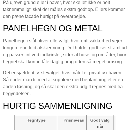
På ujævn grund eller i haver, hvor skellet ikke er helt
taknemmeligt, skal der måles ekstra godt op. Ellers kommer
den pæne facade hurtigt på overarbejde.
PANELHEGN OG METAL
Panelhegn i stål bliver ofte valgt, hvor driftssikkerhed vejer
tungere end fuld afskærmning. Det holder godt, ser stramt ud
og passer fint ved indkørsler, sider af huset og områder, hvor
hegnet skal kunne tåle daglig brug uden så meget omsorg.
Det er sjældent førstevalget, hvis målet er privatliv i haven.
Så ender man tit med at supplere med beplantning eller en
anden løsning, og så skal den ekstra udgift regnes med fra
begyndelsen.
HURTIG SAMMENLIGNING
Hegntype
Prisniveau
Godt valg
Mind
når
godt 