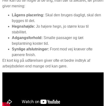
Her kan du se nogle af de ting, man bør få afklaret, før prisen
giver mening:
Lågens placering:
Skal den bruges dagligt, skal den
bygges til det.
Hegnshøjde:
Jo højere hegn, jo større krav til
stabilitet.
Adgangsforhold:
Smalle passager og tæt
beplantning koster tid.
Synlige afslutninger:
Front mod vej kræver ofte
pænere finish.
Et kort kig på udførelsen giver ofte et bedre indtryk af
arbejdsdelen end mange ord kan gøre.