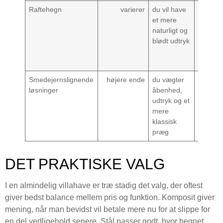
Raftehegn
varierer
du vil have
du forv
et mere
helt en
naturligt og
linjer og
blødt udtryk
skarpt,
modern
look
Smedejernslignende
højere ende
du vægter
du vil
løsninger
åbenhed,
skærm
udtryk og et
effektivt
mere
for indk
klassisk
præg
DET PRAKTISKE VALG
I en almindelig villahave er træ stadig det valg, der oftest
giver bedst balance mellem pris og funktion. Komposit giver
mening, når man bevidst vil betale mere nu for at slippe for
en del vedligehold senere. Stål passer godt, hvor hegnet