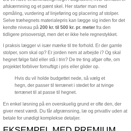
afskærmning og et pænt skel. Her starter man med
opmåling, vurdering af linjeføring og placering af stolper.
Selve træhegnets materialepris kan lægge sig inden for det
kendte niveau på
200 kr. til 500 kr. pr. meter
fra den
tidligere prisoversigt, men det er ikke hele regnestykket.
I praksis lægger vi især mærke til tre forhold. Er der gamle
stolper, som skal op? Er jorden nem at arbejde i? Og skal
hegnet følge fald eller stå i trin? De tre ting afgør ofte, om
projektet forbliver fornuftigt i pris eller glider op.
Hvis du vil holde budgettet nede, så vælg et
hegn, der passer til terrænet i stedet for at tvinge
terrænet til at passe til hegnet.
En enkel løsning på en overskuelig grund er ofte den, der
giver mest værdi. Du får afgrænsning, læ og privatliv uden at
betale for unødigt komplekse detaljer.
EKSEMPEL MED PREMIUM