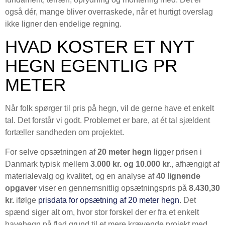
også dér, mange bliver overraskede, når et hurtigt overslag
ikke ligner den endelige regning.
HVAD KOSTER ET NYT
HEGN EGENTLIG PR
METER
Når folk spørger til pris på hegn, vil de gerne have et enkelt
tal. Det forstår vi godt. Problemet er bare, at ét tal sjældent
fortæller sandheden om projektet.
For selve opsætningen af
20 meter hegn
ligger prisen i
Danmark typisk mellem
3.000 kr. og 10.000 kr.
, afhængigt af
materialevalg og kvalitet, og en analyse af
40 lignende
opgaver
viser en gennemsnitlig opsætningspris på
8.430,30
kr.
ifølge
prisdata for opsætning af 20 meter hegn
. Det
spænd siger alt om, hvor stor forskel der er fra et enkelt
havehegn på flad grund til et mere krævende projekt med