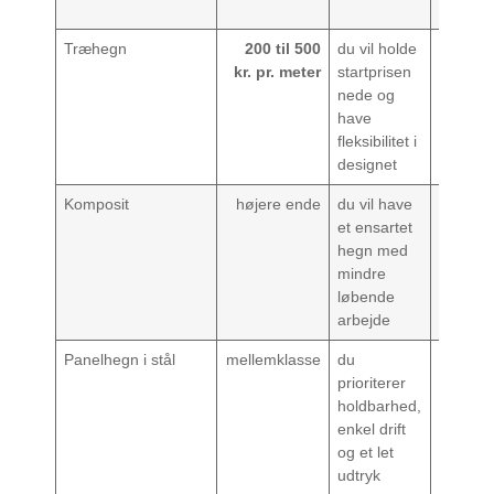
nå
Træhegn
200 til 500
du vil holde
du vil b
kr. pr. meter
startprisen
mindst
nede og
muligt t
have
vedlige
fleksibilitet i
designet
Komposit
højere ende
du vil have
du skal
et ensartet
holde d
hegn med
samled
mindre
anlægsp
løbende
nede
arbejde
Panelhegn i stål
mellemklasse
du
du vil h
prioriterer
tæt
holdbarhed,
afskær
enkel drift
hele ve
og et let
udtryk