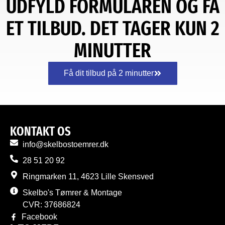
UDFYLD FORMULAREN OG FÅ
ET TILBUD. DET TAGER KUN 2
MINUTTER
Få dit tilbud på 2 minutter
KONTAKT OS
info@skelbostoemrer.dk
28 51 20 92
Ringmarken 11, 4623 Lille Skensved
Skelbo's Tømrer & Montage
CVR: 37686824
Facebook