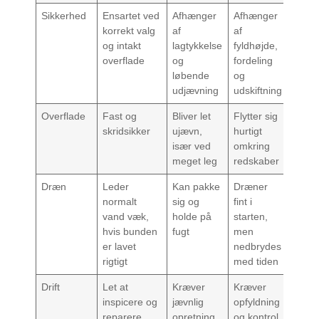
Sikkerhed
Ensartet ved
Afhænger
Afhænger
korrekt valg
af
af
og intakt
lagtykkelse
fyldhøjde,
overflade
og
fordeling
løbende
og
udjævning
udskiftning
Overflade
Fast og
Bliver let
Flytter sig
skridsikker
ujævn,
hurtigt
især ved
omkring
meget leg
redskaber
Dræn
Leder
Kan pakke
Dræner
normalt
sig og
fint i
vand væk,
holde på
starten,
hvis bunden
fugt
men
er lavet
nedbrydes
rigtigt
med tiden
Drift
Let at
Kræver
Kræver
inspicere og
jævnlig
opfyldning
reparere
opretning
og kontrol