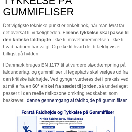
TYKKELSE PÅ
GUMMIFLISER
Det vigtigste tekniske punkt er enkelt nok, når man først får
det oversat til virkeligheden.
Flisens tykkelse skal passe til
den kritiske faldhøjde
. Ikke til mavefornemmelsen. Ikke til
hvad naboen har valgt. Og ikke til hvad der tilfældigvis er
billigst på hylden.
I Danmark bruges
EN 1177
til at vurdere støddæmpning på
faldunderlag, og gummifliser til legeplads skal vælges ud fra
den kritiske faldhøjde. Ved gynger vurderes det i praksis ved
at måle fra en
60° vinkel fra sædet til jorden
, så underlaget
passer til den reelle risikozone omkring redskabet, som
beskrevet i
denne gennemgang af faldhøjde på gummifliser
.