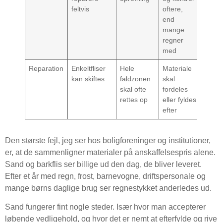
feltvis
oftere,
end
mange
regner
med
Reparation
Enkeltfliser
Hele
Materiale
kan skiftes
faldzonen
skal
skal ofte
fordeles
rettes op
eller fyldes
efter
Den største fejl, jeg ser hos boligforeninger og institutioner,
er, at de sammenligner materialer på anskaffelsespris alene.
Sand og barkflis ser billige ud den dag, de bliver leveret.
Efter et år med regn, frost, barnevogne, driftspersonale og
mange børns daglige brug ser regnestykket anderledes ud.
Sand fungerer fint nogle steder. Især hvor man accepterer
løbende vedligehold, og hvor det er nemt at efterfylde og rive