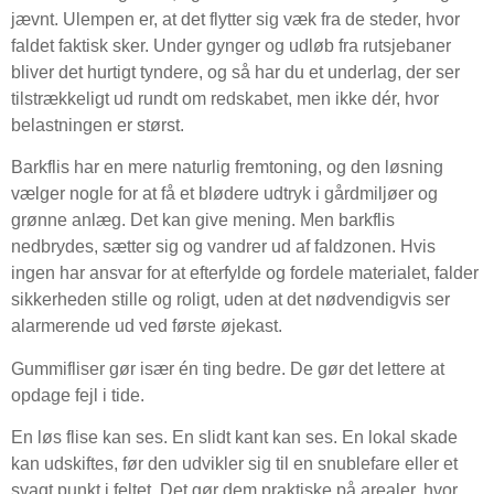
jævnt. Ulempen er, at det flytter sig væk fra de steder, hvor
faldet faktisk sker. Under gynger og udløb fra rutsjebaner
bliver det hurtigt tyndere, og så har du et underlag, der ser
tilstrækkeligt ud rundt om redskabet, men ikke dér, hvor
belastningen er størst.
Barkflis har en mere naturlig fremtoning, og den løsning
vælger nogle for at få et blødere udtryk i gårdmiljøer og
grønne anlæg. Det kan give mening. Men barkflis
nedbrydes, sætter sig og vandrer ud af faldzonen. Hvis
ingen har ansvar for at efterfylde og fordele materialet, falder
sikkerheden stille og roligt, uden at det nødvendigvis ser
alarmerende ud ved første øjekast.
Gummifliser gør især én ting bedre. De gør det lettere at
opdage fejl i tide.
En løs flise kan ses. En slidt kant kan ses. En lokal skade
kan udskiftes, før den udvikler sig til en snublefare eller et
svagt punkt i feltet. Det gør dem praktiske på arealer, hvor