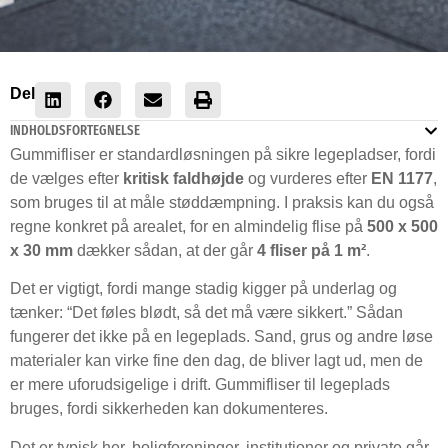
Del
INDHOLDSFORTEGNELSE
Gummifliser er standardløsningen på sikre legepladser, fordi
de vælges efter
kritisk faldhøjde
og vurderes efter
EN 1177
,
som bruges til at måle støddæmpning. I praksis kan du også
regne konkret på arealet, for en almindelig flise på
500 x 500
x 30 mm
dækker sådan, at der går
4 fliser på 1 m²
.
Det er vigtigt, fordi mange stadig kigger på underlag og
tænker: “Det føles blødt, så det må være sikkert.” Sådan
fungerer det ikke på en legeplads. Sand, grus og andre løse
materialer kan virke fine den dag, de bliver lagt ud, men de
er mere uforudsigelige i drift. Gummifliser til legeplads
bruges, fordi sikkerheden kan dokumenteres.
Det er typisk her, boligforeninger, institutioner og private går