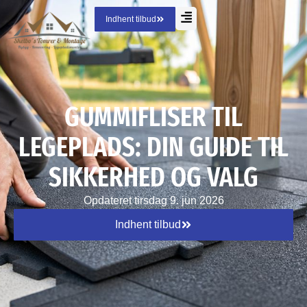
Indhent tilbud
GUMMIFLISER TIL
LEGEPLADS: DIN GUIDE TIL
SIKKERHED OG VALG
Opdateret
tirsdag 9. jun 2026
Indhent tilbud