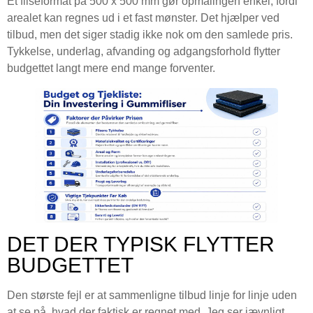
Et fliseformat på 500 x 500 mm gør opmålingen enkel, fordi
arealet kan regnes ud i et fast mønster. Det hjælper ved
tilbud, men det siger stadig ikke nok om den samlede pris.
Tykkelse, underlag, afvanding og adgangsforhold flytter
budgettet langt mere end mange forventer.
DET DER TYPISK FLYTTER
BUDGETTET
Den største fejl er at sammenligne tilbud linje for linje uden
at se på, hvad der faktisk er regnet med. Jeg ser jævnligt