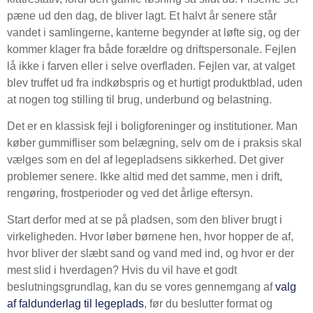
pæne ud den dag, de bliver lagt. Et halvt år senere står
vandet i samlingerne, kanterne begynder at løfte sig, og der
kommer klager fra både forældre og driftspersonale. Fejlen
lå ikke i farven eller i selve overfladen. Fejlen var, at valget
blev truffet ud fra indkøbspris og et hurtigt produktblad, uden
at nogen tog stilling til brug, underbund og belastning.
Det er en klassisk fejl i boligforeninger og institutioner. Man
køber gummifliser som belægning, selv om de i praksis skal
vælges som en del af legepladsens sikkerhed. Det giver
problemer senere. Ikke altid med det samme, men i drift,
rengøring, frostperioder og ved det årlige eftersyn.
Start derfor med at se på pladsen, som den bliver brugt i
virkeligheden. Hvor løber børnene hen, hvor hopper de af,
hvor bliver der slæbt sand og vand med ind, og hvor er der
mest slid i hverdagen? Hvis du vil have et godt
beslutningsgrundlag, kan du se vores gennemgang af
valg
af faldunderlag til legeplads
, før du beslutter format og