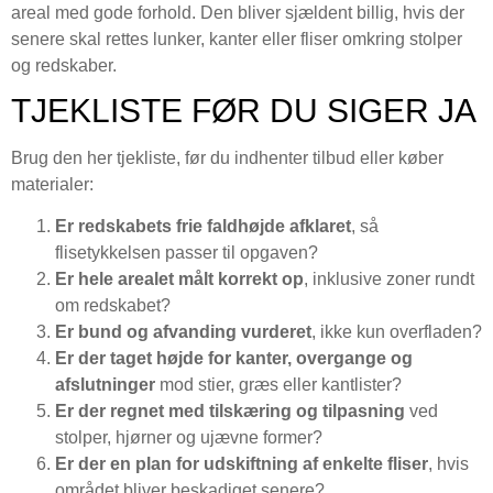
areal med gode forhold. Den bliver sjældent billig, hvis der
senere skal rettes lunker, kanter eller fliser omkring stolper
og redskaber.
TJEKLISTE FØR DU SIGER JA
Brug den her tjekliste, før du indhenter tilbud eller køber
materialer:
Er redskabets frie faldhøjde afklaret
, så
flisetykkelsen passer til opgaven?
Er hele arealet målt korrekt op
, inklusive zoner rundt
om redskabet?
Er bund og afvanding vurderet
, ikke kun overfladen?
Er der taget højde for kanter, overgange og
afslutninger
mod stier, græs eller kantlister?
Er der regnet med tilskæring og tilpasning
ved
stolper, hjørner og ujævne former?
Er der en plan for udskiftning af enkelte fliser
, hvis
området bliver beskadiget senere?